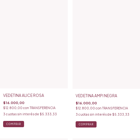
VEDETINA ALICE ROSA
VEDETINA AMPI NEGRA
$16.000,00
$16.000,00
$12.800,00
con
TRANSFERENCIA
$12.800,00
con
TRANSFERENCIA
3
cuotas sin interés de
$5.333,33
3
cuotas sin interés de
$5.333,33
COMPRAR
COMPRAR