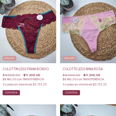
20
%
OFF
20
%
OFF
CULOTTIN LESS FRANI BORDO
CULOTTE LESS NINA ROSA
$14.000,00
$11.200,00
$14.000,00
$11.200,00
$8.960,00
con
TRANSFERENCIA
$8.960,00
con
TRANSFERENCIA
3
cuotas sin interés de
$3.733,33
3
cuotas sin interés de
$3.733,33
COMPRAR
COMPRAR