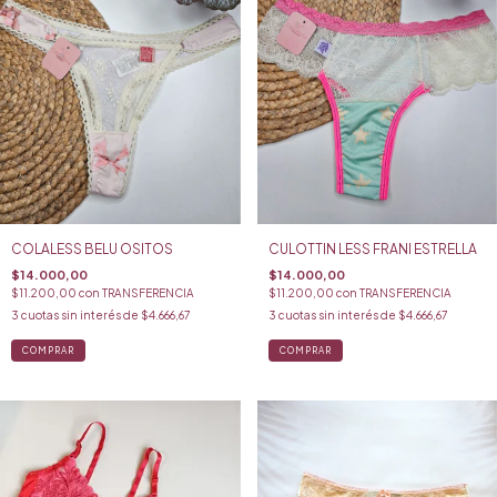
COLALESS BELU OSITOS
CULOTTIN LESS FRANI ESTRELLA
$14.000,00
$14.000,00
$11.200,00
con
TRANSFERENCIA
$11.200,00
con
TRANSFERENCIA
3
cuotas sin interés de
$4.666,67
3
cuotas sin interés de
$4.666,67
COMPRAR
COMPRAR