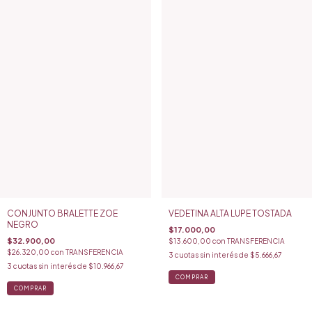
CONJUNTO BRALETTE ZOE
VEDETINA ALTA LUPE TOSTADA
NEGRO
$17.000,00
$32.900,00
$13.600,00
con
TRANSFERENCIA
$26.320,00
con
TRANSFERENCIA
3
cuotas sin interés de
$5.666,67
3
cuotas sin interés de
$10.966,67
COMPRAR
COMPRAR