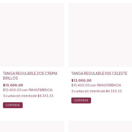
TANGA REGULABLE ZOE CREMA
TANGA REGULABLE ISIS CELESTE
BRILLOS
$13.000,00
$13.000,00
$10.400,00
con
TRANSFERENCIA
$10.400,00
con
TRANSFERENCIA
3
cuotas sin interés de
$4.333,33
3
cuotas sin interés de
$4.333,33