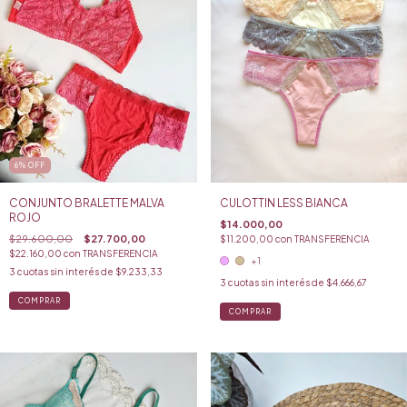
6
%
OFF
CULOTTIN LESS BIANCA
CONJUNTO BRALETTE MALVA
ROJO
$14.000,00
$29.600,00
$27.700,00
$11.200,00
con
TRANSFERENCIA
$22.160,00
con
TRANSFERENCIA
+1
3
cuotas sin interés de
$9.233,33
3
cuotas sin interés de
$4.666,67
COMPRAR
COMPRAR