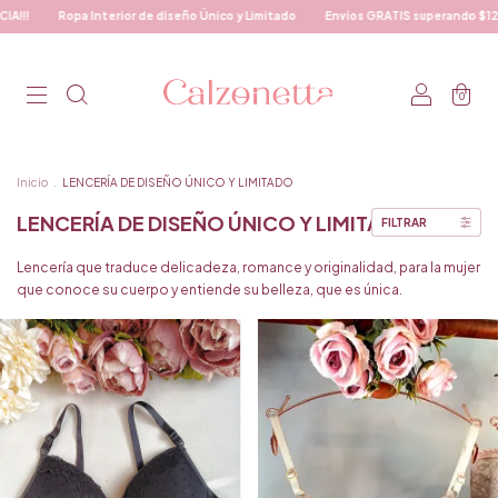
nico y Limitado
Envíos GRATIS superando $120.000.-
20% DE DESCUENTO CO
0
Inicio
.
LENCERÍA DE DISEÑO ÚNICO Y LIMITADO
LENCERÍA DE DISEÑO ÚNICO Y LIMITADO
FILTRAR
Lencería que traduce delicadeza, romance y originalidad, para la mujer
que conoce su cuerpo y entiende su belleza, que es única.