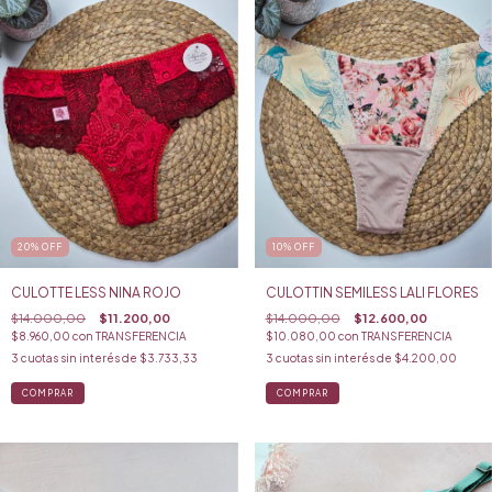
20
%
OFF
10
%
OFF
CULOTTE LESS NINA ROJO
CULOTTIN SEMILESS LALI FLORES
$14.000,00
$11.200,00
$14.000,00
$12.600,00
$8.960,00
con
TRANSFERENCIA
$10.080,00
con
TRANSFERENCIA
3
cuotas sin interés de
$3.733,33
3
cuotas sin interés de
$4.200,00
COMPRAR
COMPRAR