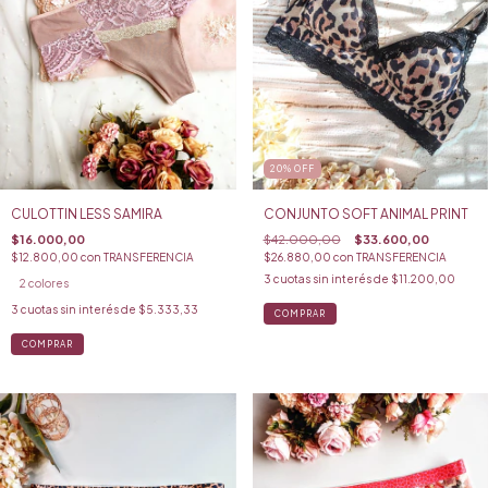
20
%
OFF
CULOTTIN LESS SAMIRA
CONJUNTO SOFT ANIMAL PRINT
$16.000,00
$42.000,00
$33.600,00
$12.800,00
con
TRANSFERENCIA
$26.880,00
con
TRANSFERENCIA
3
cuotas sin interés de
$11.200,00
2 colores
3
cuotas sin interés de
$5.333,33
COMPRAR
COMPRAR