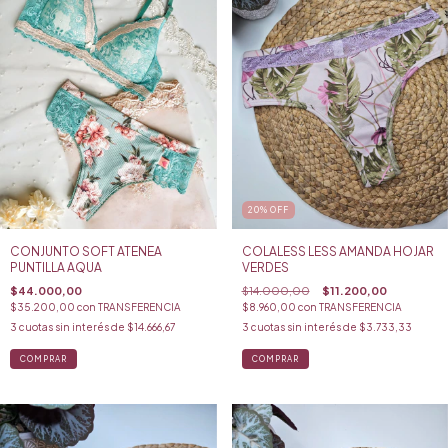
20
%
OFF
CONJUNTO SOFT ATENEA
COLALESS LESS AMANDA HOJAR
PUNTILLA AQUA
VERDES
$44.000,00
$14.000,00
$11.200,00
$35.200,00
con
TRANSFERENCIA
$8.960,00
con
TRANSFERENCIA
3
cuotas sin interés de
$14.666,67
3
cuotas sin interés de
$3.733,33
COMPRAR
COMPRAR