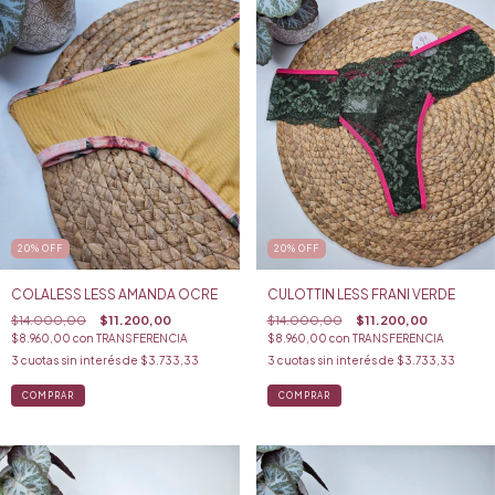
20
%
OFF
20
%
OFF
COLALESS LESS AMANDA OCRE
CULOTTIN LESS FRANI VERDE
$14.000,00
$11.200,00
$14.000,00
$11.200,00
$8.960,00
con
TRANSFERENCIA
$8.960,00
con
TRANSFERENCIA
3
cuotas sin interés de
$3.733,33
3
cuotas sin interés de
$3.733,33
COMPRAR
COMPRAR