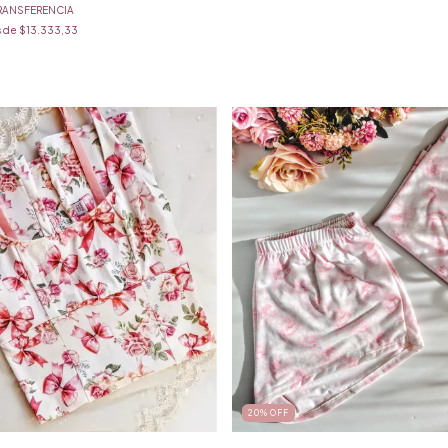
RANSFERENCIA
s de
$13.333,33
20
%
OFF