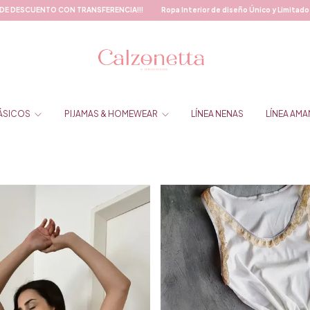
 de diseño Único y Limitado
Envíos GRATIS superando $120.000.-
20% DE D
BÁSICOS
PIJAMAS & HOMEWEAR
LÍNEA NENAS
LÍNEA AMA