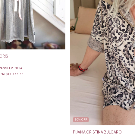
GRIS
RANSFERENCIA
s de
$13.333,33
30
%
OFF
PIJAMA CRISTINA BULGARO