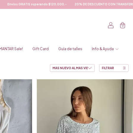
ESCUENTO CON TRANSFERENCIA!!!
Ropa Interior de diseño Único y Limitado
0
MANTAR Sale!
Gift Card
Guía de talles
Info & Ayuda
FILTRAR