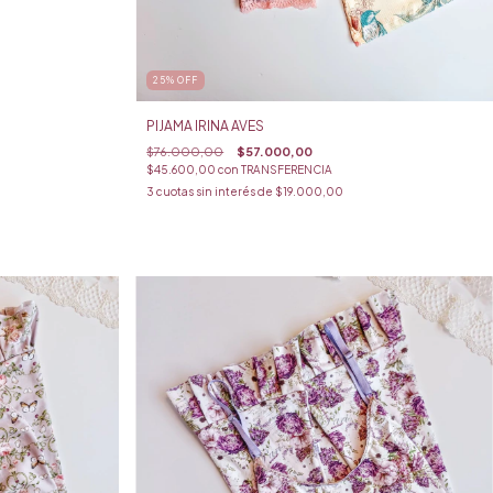
25
%
OFF
PIJAMA IRINA AVES
$76.000,00
$57.000,00
$45.600,00
con
TRANSFERENCIA
3
cuotas sin interés de
$19.000,00