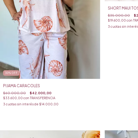
SHORT MAUI TO
$35.000,00
$2
$19.600,00
con
TR
3
cuotas sin interé
30
%
OFF
PIJAMA CARACOLES
$60.000,00
$42.000,00
$33.600,00
con
TRANSFERENCIA
3
cuotas sin interés de
$14.000,00