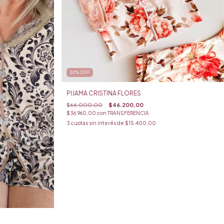
30
%
OFF
PIJAMA CRISTINA FLORES
$66.000,00
$46.200,00
$36.960,00
con
TRANSFERENCIA
3
cuotas sin interés de
$15.400,00