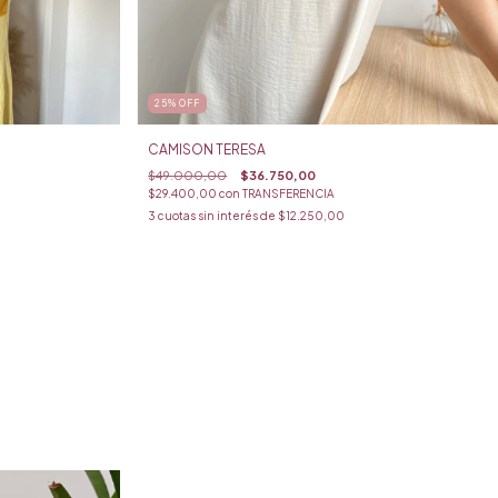
25
%
OFF
CAMISON TERESA
$49.000,00
$36.750,00
$29.400,00
con
TRANSFERENCIA
3
cuotas sin interés de
$12.250,00