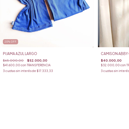
20
%
OFF
PIJAMA AZUL LARGO
CAMISON ABBY 
$65.000,00
$52.000,00
$40.000,00
$41.600,00
con
TRANSFERENCIA
$32.000,00
con
T
3
cuotas sin interés de
$17.333,33
3
cuotas sin interé