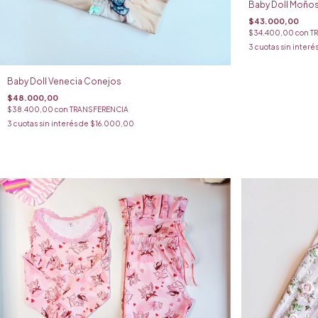
Baby Doll Moño
$43.000,00
$34.400,00
con
T
3
cuotas sin interé
Baby Doll Venecia Conejos
$48.000,00
$38.400,00
con
TRANSFERENCIA
3
cuotas sin interés de
$16.000,00