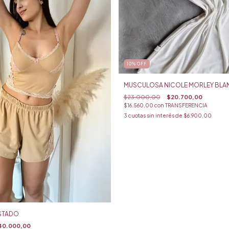
10
%
OFF
MUSCULOSA NICOLE MORLEY BL
$23.000,00
$20.700,00
$16.560,00
con
TRANSFERENCIA
3
cuotas sin interés de
$6.900,00
OSTADO
40.000,00