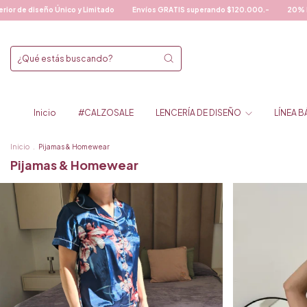
ando $120.000.-
20% DE DESCUENTO CON TRANSFERENCIA!!!
Ropa Interior
Inicio
#CALZOSALE
LENCERÍA DE DISEÑO
LÍNEA 
Inicio
.
Pijamas & Homewear
Pijamas & Homewear