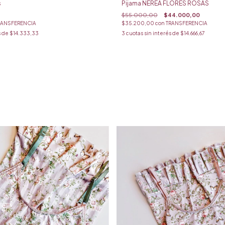
s
Pijama NEREA FLORES ROSAS
$55.000,00
$44.000,00
RANSFERENCIA
$35.200,00
con
TRANSFERENCIA
s de
$14.333,33
3
cuotas sin interés de
$14.666,67