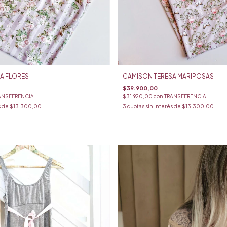
A FLORES
CAMISON TERESA MARIPOSAS
$39.900,00
ANSFERENCIA
$31.920,00
con
TRANSFERENCIA
s de
$13.300,00
3
cuotas sin interés de
$13.300,00