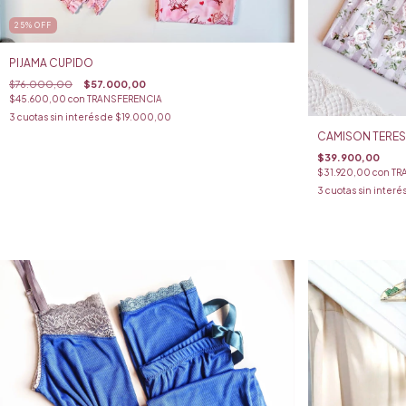
25
%
OFF
PIJAMA CUPIDO
$76.000,00
$57.000,00
$45.600,00
con
TRANSFERENCIA
3
cuotas sin interés de
$19.000,00
CAMISON TERES
$39.900,00
$31.920,00
con
TR
3
cuotas sin interé