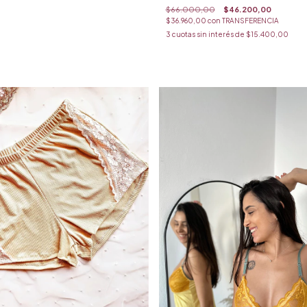
$66.000,00
$46.200,00
$36.960,00
con
TRANSFERENCIA
3
cuotas sin interés de
$15.400,00