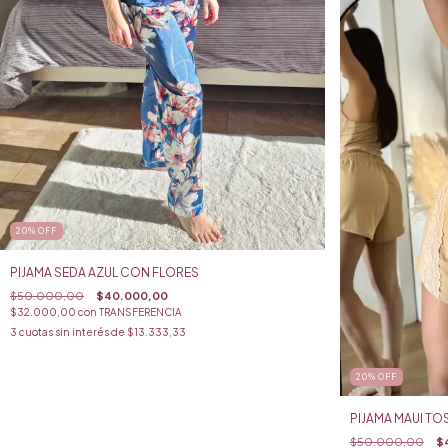
20
%
OFF
PIJAMA SEDA AZUL CON FLORES
$50.000,00
$40.000,00
$32.000,00
con
TRANSFERENCIA
3
cuotas sin interés de
$13.333,33
20
%
OFF
PIJAMA MAUI T
$50.000,00
$