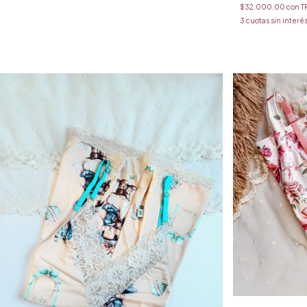
$32.000,00
con
T
3
cuotas sin interé