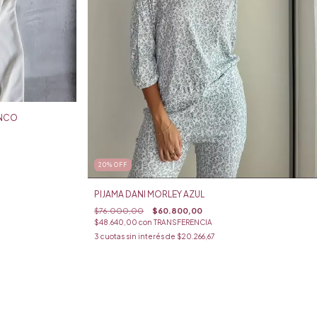
ANCO
20
%
OFF
PIJAMA DANI MORLEY AZUL
$76.000,00
$60.800,00
$48.640,00
con
TRANSFERENCIA
3
cuotas sin interés de
$20.266,67