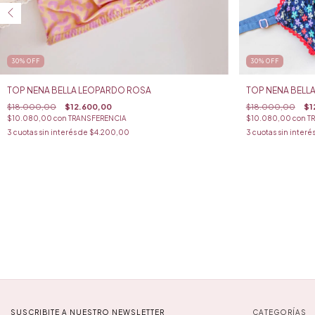
30
%
OFF
30
%
OFF
TOP NENA BELLA LEOPARDO ROSA
TOP NENA BELL
$18.000,00
$12.600,00
$18.000,00
$1
$10.080,00
con
TRANSFERENCIA
$10.080,00
con
T
3
cuotas sin interés de
$4.200,00
3
cuotas sin interé
SUSCRIBITE A NUESTRO NEWSLETTER
CATEGORÍAS