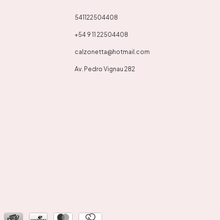
541122504408
+54 9 11 22504408
calzonetta@hotmail.com
Av. Pedro Vignau 282