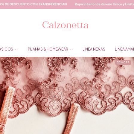
ON TRANSFERENCIA!!!
Ropa Interior de diseño Único y Limitado
Envíos GRAT
BÁSICOS
PIJAMAS & HOMEWEAR
LÍNEA NENAS
LÍNEA AMA
30
%
OFF