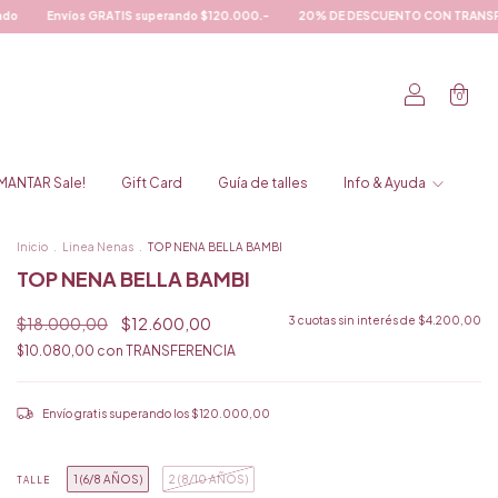
IS superando $120.000.-
20% DE DESCUENTO CON TRANSFERENCIA!!!
Ropa 
0
MANTAR Sale!
Gift Card
Guía de talles
Info & Ayuda
Inicio
.
Linea Nenas
.
TOP NENA BELLA BAMBI
TOP NENA BELLA BAMBI
$18.000,00
$12.600,00
3
cuotas sin interés de
$4.200,00
$10.080,00
con
TRANSFERENCIA
Envío gratis
superando los
$120.000,00
1 (6/8 AÑOS)
2 (8/10 AÑOS)
TALLE