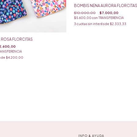
BOMBIS NENA AURORA FLORCITA
$10.000,00
$7.000,00
$5.600,00
con
TRANSFERENCIA
3
cuotas sin interés de
$2.333,33
A ROSA FLORCITAS
2.600,00
RANSFERENCIA
s de
$4.200,00
INFO & AYUDA