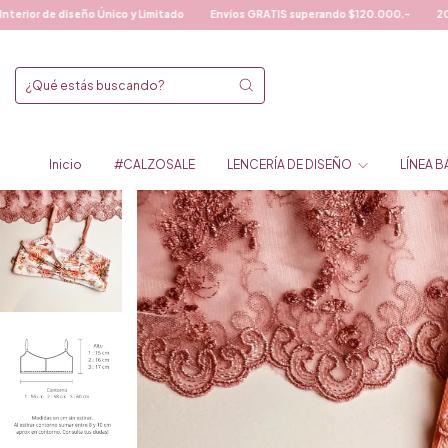
nico y Limitado
Envíos GRATIS superando $120.000.-
20% DE DESCUENTO C
Inicio
#CALZOSALE
LENCERÍA DE DISEÑO
LÍNEA 