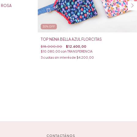
S ROSA
30
%
OFF
TOP NENA BELLA AZUL FLORCITAS
$18.000,00
$12.600,00
$10.080,00
con
TRANSFERENCIA
3
cuotas sin interés de
$4.200,00
CONTACTÁNOS