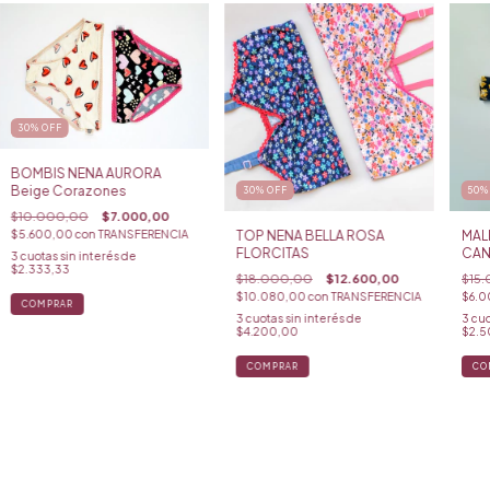
30
%
OFF
BOMBIS NENA AURORA
Beige Corazones
30
%
OFF
50
$10.000,00
$7.000,00
$5.600,00
con
TRANSFERENCIA
TOP NENA BELLA ROSA
MAL
FLORCITAS
CAN
3
cuotas sin interés de
$2.333,33
$18.000,00
$12.600,00
$15
$10.080,00
con
TRANSFERENCIA
$6.
COMPRAR
3
cuotas sin interés de
3
cuo
$4.200,00
$2.5
COMPRAR
CO