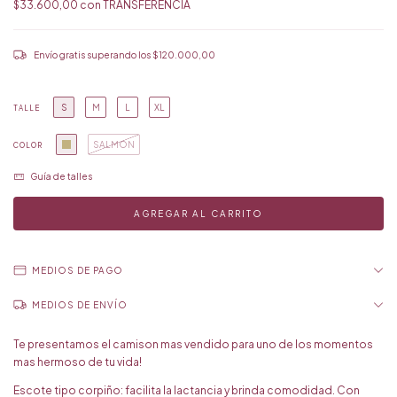
$33.600,00
con
TRANSFERENCIA
Envío gratis
superando los
$120.000,00
S
M
L
XL
TALLE
SALMON
COLOR
Guía de talles
MEDIOS DE PAGO
MEDIOS DE ENVÍO
Te presentamos el camison mas vendido para uno de los momentos
mas hermoso de tu vida!
Escote tipo corpiño: facilita la lactancia y brinda comodidad. Con