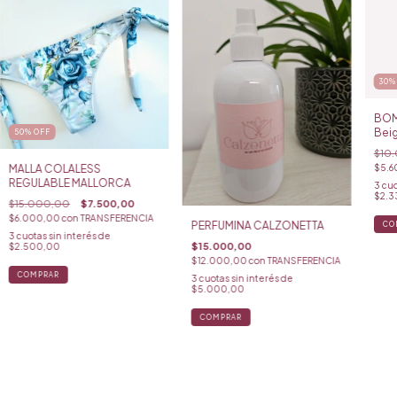
30
BOM
Bei
50
%
OFF
$10
$5.6
MALLA COLALESS
REGULABLE MALLORCA
3
cuo
$2.3
$15.000,00
$7.500,00
$6.000,00
con
TRANSFERENCIA
PERFUMINA CALZONETTA
CO
3
cuotas sin interés de
$15.000,00
$2.500,00
$12.000,00
con
TRANSFERENCIA
3
cuotas sin interés de
$5.000,00