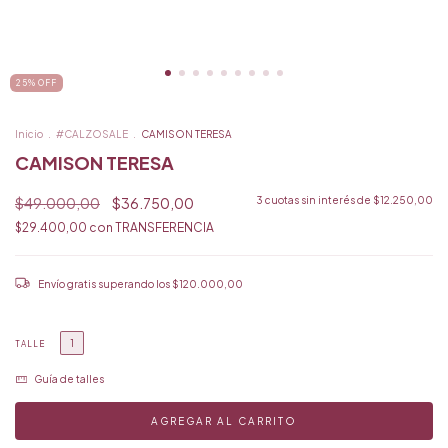
25
%
OFF
Inicio
.
#CALZOSALE
.
CAMISON TERESA
CAMISON TERESA
$49.000,00
$36.750,00
3
cuotas sin interés de
$12.250,00
$29.400,00
con
TRANSFERENCIA
Envío gratis
superando los
$120.000,00
1
TALLE
Guía de talles