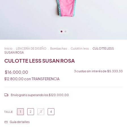
Inicio
.
LENCERÍA DE DISEÑO
.
Bombachas
.
Culottin less
.
CULOTTE LESS
SUSAN ROSA
CULOTTE LESS SUSAN ROSA
$16.000,00
3
cuotas sin interés de
$5.333,33
$12.800,00
con
TRANSFERENCIA
Envío gratis
superando los
$120.000,00
1
2
3
4
TALLE
Guía de talles