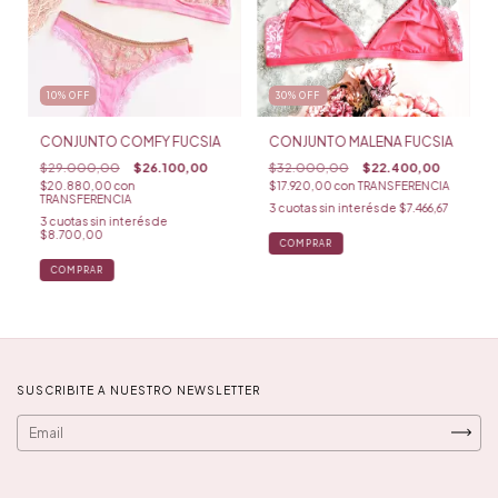
10
%
OFF
30
%
OFF
CONJUNTO COMFY FUCSIA
CONJUNTO MALENA FUCSIA
$29.000,00
$26.100,00
$32.000,00
$22.400,00
$20.880,00
con
$17.920,00
con
TRANSFERENCIA
TRANSFERENCIA
3
cuotas sin interés de
$7.466,67
3
cuotas sin interés de
$8.700,00
COMPRAR
COMPRAR
SUSCRIBITE A NUESTRO NEWSLETTER