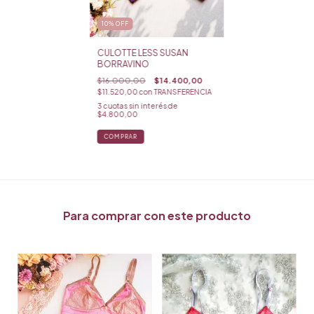
10
%
OFF
CULOTTE LESS SUSAN
BORRAVINO
$16.000,00
$14.400,00
$11.520,00
con
TRANSFERENCIA
3
cuotas sin interés de
$4.800,00
COMPRAR
Para comprar con este producto