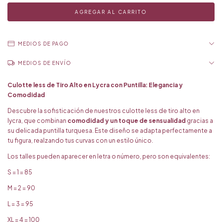
MEDIOS DE PAGO
MEDIOS DE ENVÍO
Culotte less de Tiro Alto en Lycra con Puntilla: Elegancia y
Comodidad
Descubre la sofisticación de nuestros culotte less de tiro alto en
lycra, que combinan
comodidad y un toque de sensualidad
gracias a
su delicada puntilla turquesa. Este diseño se adapta perfectamente a
tu figura, realzando tus curvas con un estilo único.
Los talles pueden aparecer en letra o número, pero son equivalentes:
S = 1 = 85
M = 2 = 90
L = 3 = 95
XL = 4 = 100